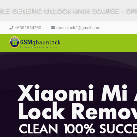
LE GENERIC UNLOCK-MAIN SOURSE - OFFI
+5352584760
qbaunlock2@gmail.com